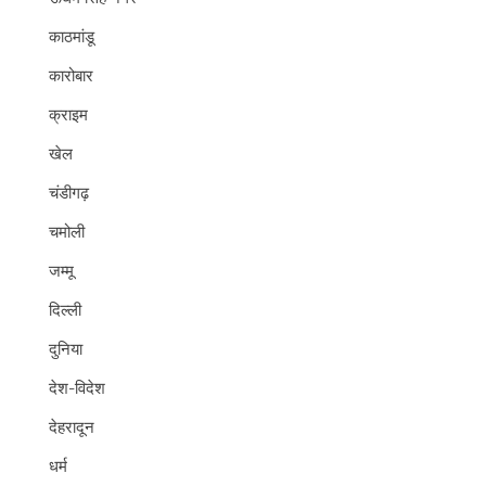
काठमांडू
कारोबार
क्राइम
खेल
चंडीगढ़
चमोली
जम्मू
दिल्ली
दुनिया
देश-विदेश
देहरादून
धर्म