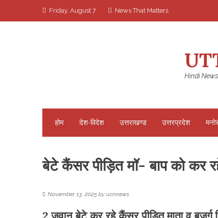
Skip
Friday, August 7
News That Matters
to
content
UT
Hindi News
होम
देश-विदेश
उत्तराखण्ड
उत्तरप्रदेश
मनो
बेटे कैंसर पीड़ित मॉ- बाप को कर र
November 13, 2025
by
ucnnews
2 जवान बेटे कर रहे कैंसर पीड़ित माता व बुजुर्ग