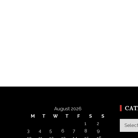
CA
August 2026
M
T
W
T
F
S
S
Categor
1
2
3
4
5
6
7
8
9