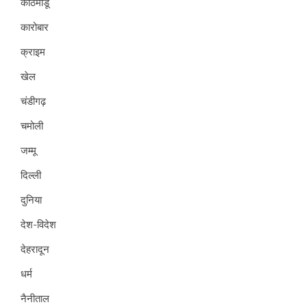
काठमांडू
कारोबार
क्राइम
खेल
चंडीगढ़
चमोली
जम्मू
दिल्ली
दुनिया
देश-विदेश
देहरादून
धर्म
नैनीताल