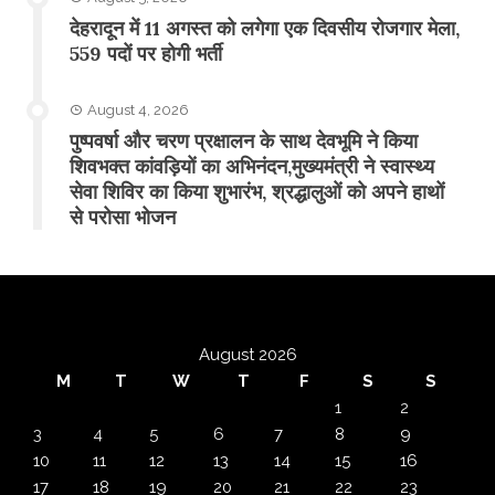
​देहरादून में 11 अगस्त को लगेगा एक दिवसीय रोजगार मेला,
559 पदों पर होगी भर्ती
August 4, 2026
पुष्पवर्षा और चरण प्रक्षालन के साथ देवभूमि ने किया
शिवभक्त कांवड़ियों का अभिनंदन,मुख्यमंत्री ने स्वास्थ्य
सेवा शिविर का किया शुभारंभ, श्रद्धालुओं को अपने हाथों
से परोसा भोजन
August 2026
M
T
W
T
F
S
S
1
2
3
4
5
6
7
8
9
10
11
12
13
14
15
16
17
18
19
20
21
22
23