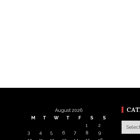
CA
August 2026
M
T
W
T
F
S
S
Categor
1
2
3
4
5
6
7
8
9