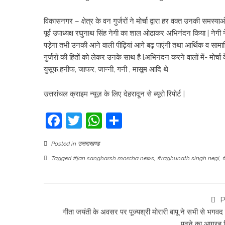
विकासनगर – क्षेत्र के वन गुर्जरों ने मोर्चा द्वारा हर वक्त उनकी समस्या
पूर्व उपाध्यक्ष रघुनाथ सिंह नेगी का शाल ओढाकर अभिनंदन किया | नेगी ने
पड़ेगा तभी उनकी आने वाली पीढ़ियां आगे बढ़ पाएंगी तथा आर्थिक व सामा
गुर्जरों की हितों को लेकर उनके साथ है lअभिनंदन करने वालों में- मो
युसूफ,हनीफ, जाफर, जान्नी, गनी , मासूम आदि थे
उत्तरांचल क्राइम न्यूज़ के लिए देहरादून से ब्यूरो रिपोर्ट |
Facebook
Twitter
WhatsApp
Share
Posted in
उत्तराखण्ड
Tagged
#jan sangharsh morcha news
,
#raghunath singh negi
,
P
गीता जयंती के अवसर पर पूज्यश्री मोरारी बापू ने सभी से भगवद 
पढ़ने का आग्रह 