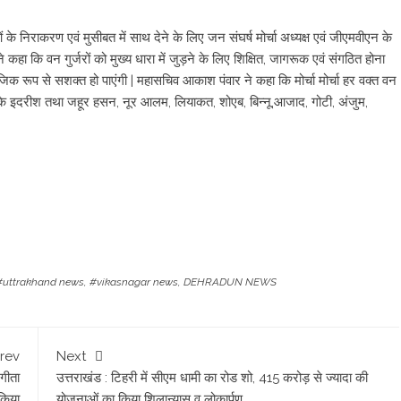
ओं के निराकरण एवं मुसीबत में साथ देने के लिए जन संघर्ष मोर्चा अध्यक्ष एवं जीएमवीएन के
 कहा कि वन गुर्जरों को मुख्य धारा में जुड़ने के लिए शिक्षित, जागरूक एवं संगठित होना
जिक रूप से सशक्त हो पाएंगी | महासचिव आकाश पंवार ने कहा कि मोर्चा मोर्चा हर वक्त वन
र्चा के इदरीश तथा जहूर हसन, नूर आलम, लियाकत, शोएब, बिन्नू,आजाद, गोटी, अंजुम,
#uttrakhand news
,
#vikasnagar news
,
DEHRADUN NEWS
rev
Next
गीता
उत्तराखंड : टिहरी में सीएम धामी का रोड शो, 415 करोड़ से ज्यादा की
किया
योजनाओं का किया शिलान्यास व लोकार्पण