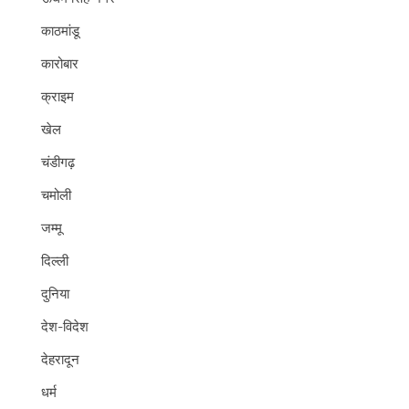
काठमांडू
कारोबार
क्राइम
खेल
चंडीगढ़
चमोली
जम्मू
दिल्ली
दुनिया
देश-विदेश
देहरादून
धर्म