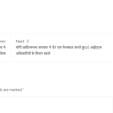
rev
Next
्व ने
योगी आद‍ित्‍यनाथ सरकार ने देर रात फेरबदल करते हुए16 आईएएस
 लिया
अध‍िकार‍ियों के व‍िभाग बदले
lds are marked
*