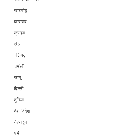
काठमांडू
कारोबार
क्राइम
खेल
चंडीगढ़
चमोली
जम्मू
दिल्ली
दुनिया
देश-विदेश
देहरादून
धर्म