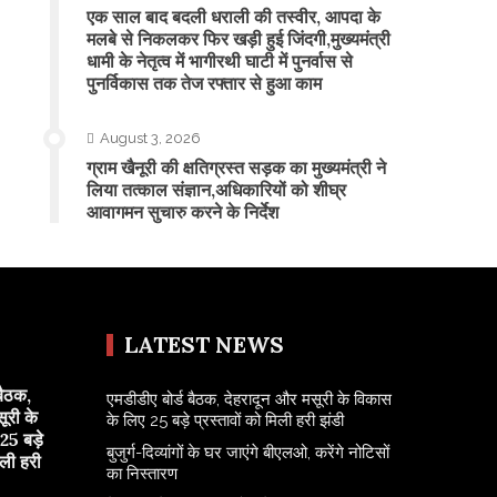
एक साल बाद बदली धराली की तस्वीर, आपदा के
मलबे से निकलकर फिर खड़ी हुई जिंदगी,मुख्यमंत्री
धामी के नेतृत्व में भागीरथी घाटी में पुनर्वास से
पुनर्विकास तक तेज रफ्तार से हुआ काम
August 3, 2026
ग्राम खैनूरी की क्षतिग्रस्त सड़क का मुख्यमंत्री ने
लिया तत्काल संज्ञान,अधिकारियों को शीघ्र
आवागमन सुचारु करने के निर्देश
LATEST NEWS
बैठक,
एमडीडीए बोर्ड बैठक, देहरादून और मसूरी के विकास
ूरी के
के लिए 25 बड़े प्रस्तावों को मिली हरी झंडी
25 बड़े
बुजुर्ग-दिव्यांगों के घर जाएंगे बीएलओ, करेंगे नोटिसों
िली हरी
का निस्तारण