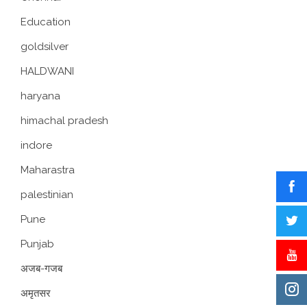
Education
goldsilver
HALDWANI
haryana
himachal pradesh
indore
Maharastra
palestinian
Pune
Punjab
अजब-गजब
अमृतसर