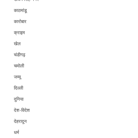
काठमांडू
कारोबार
क्राइम
खेल
चंडीगढ़
चमोली
जम्मू
दिल्ली
दुनिया
देश-विदेश
देहरादून
धर्म