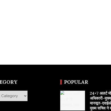
TEGORY
POPULAR
24×7 अलर्ट मोड 
y
अधिकारी-मुख्
मानसून-एसईओ
मुख्य सचिव ने 