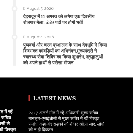
August 5, 2026
​देहरादून में 11 अगस्त को लगेगा एक दिवसीय
रोजगार मेला, 559 पदों पर होगी भर्ती
August 4, 2026
पुष्पवर्षा और चरण प्रक्षालन के साथ देवभूमि ने किया
शिवभक्त कांवड़ियों का अभिनंदन,मुख्यमंत्री ने
स्वास्थ्य सेवा शिविर का किया शुभारंभ, श्रद्धालुओं
को अपने हाथों से परोसा भोजन
LATEST NEWS
में रहें
24×7 अलर्ट मोड में रहें अधिकारी-मुख्य सचिव
य सचिव
मानसून-एसईओसी से मुख्य सचिव ने की विस्तृत
सी से
समीक्षा कहा-बंद सड़कों को शीघ्र खोला जाए, लोगों
की विस्तृत
को न हो दिक्कत