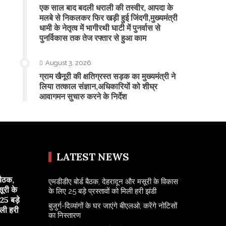
एक साल बाद बदली धराली की तस्वीर, आपदा के
मलबे से निकलकर फिर खड़ी हुई जिंदगी,मुख्यमंत्री
धामी के नेतृत्व में भागीरथी घाटी में पुनर्वास से
पुनर्विकास तक तेज रफ्तार से हुआ काम
August 3, 2026
ग्राम खैनूरी की क्षतिग्रस्त सड़क का मुख्यमंत्री ने
लिया तत्काल संज्ञान,अधिकारियों को शीघ्र
आवागमन सुचारु करने के निर्देश
LATEST NEWS
बैठक,
एमडीडीए बोर्ड बैठक, देहरादून और मसूरी के विकास
ूरी के
के लिए 25 बड़े प्रस्तावों को मिली हरी झंडी
25 बड़े
बुजुर्ग-दिव्यांगों के घर जाएंगे बीएलओ, करेंगे नोटिसों
िली हरी
का निस्तारण