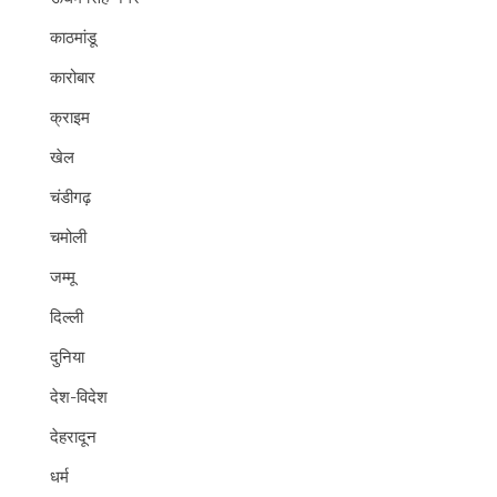
काठमांडू
कारोबार
क्राइम
खेल
चंडीगढ़
चमोली
जम्मू
दिल्ली
दुनिया
देश-विदेश
देहरादून
धर्म