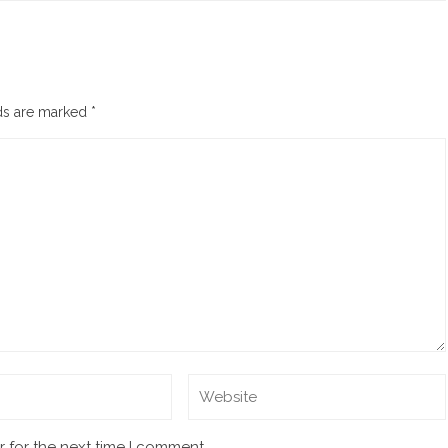
lds are marked
*
 for the next time I comment.