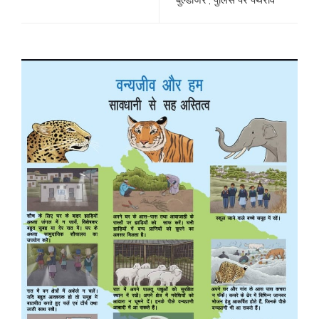
‘बुल्डोजर’; पुलिस पर पथराव