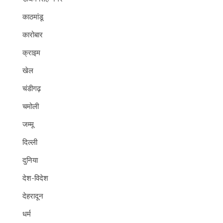
काठमांडू
कारोबार
क्राइम
खेल
चंडीगढ़
चमोली
जम्मू
दिल्ली
दुनिया
देश-विदेश
देहरादून
धर्म