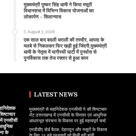
मुख्यमंत्री पुष्कर सिंह धामी ने किया मसूरी
विधानसभा में विभिन्न विकास योजनाओं का
लोकार्पण – शिलान्यास
August 3, 2026
एक साल बाद बदली धराली की तस्वीर, आपदा के
मलबे से निकलकर फिर खड़ी हुई जिंदगी,मुख्यमंत्री
धामी के नेतृत्व में भागीरथी घाटी में पुनर्वास से
पुनर्विकास तक तेज रफ्तार से हुआ काम
LATEST NEWS
महानिदेशक
मुख्यमंत्री से महानिदेशक एनसीसी ने की शिष्टाचार
शिष्टाचार
भेंट,उत्तराखण्ड में एनसीसी के विस्तार एवं आधुनिक
 में एनसीसी
आधारभूत संरचना के विकास पर हुई महत्वपूर्ण चर्चा
 आधुनिक
एमडीडीए बोर्ड बैठक, देहरादून और मसूरी के विकास
ना के
के लिए 25 बड़े प्रस्तावों को मिली हरी झंडी