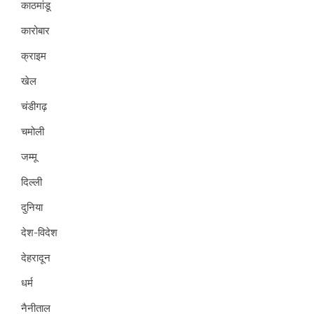
काठमांडू
कारोबार
क्राइम
खेल
चंडीगढ़
चमोली
जम्मू
दिल्ली
दुनिया
देश-विदेश
देहरादून
धर्म
नैनीताल