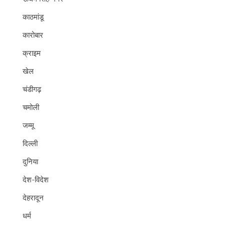
काठमांडू
कारोबार
क्राइम
खेल
चंडीगढ़
चमोली
जम्मू
दिल्ली
दुनिया
देश-विदेश
देहरादून
धर्म