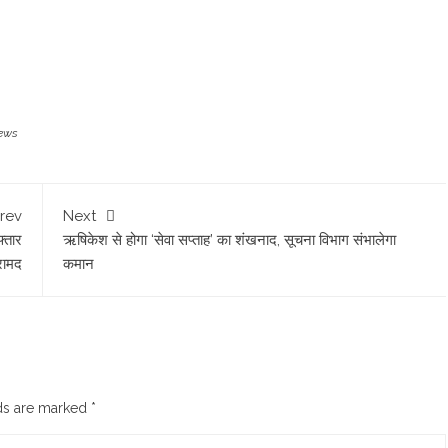
ews
rev
Next
फ्तार
ऋषिकेश से होगा ‘सेवा सप्ताह’ का शंखनाद, सूचना विभाग संभालेगा
रामद
कमान
lds are marked
*