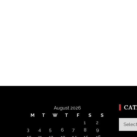
CA
August 2026
M
T
W
T
F
S
S
Categor
1
2
3
4
5
6
7
8
9