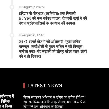
August 7, 2026
​हरिद्वार से वीरभद्र (ऋषिकेश) तक निकली
BJYM की भव्य कांवड़ यात्रा; तेजस्वी सूर्या ने की
देश व प्रदेशवासियों के कल्याण की कामना
August 6, 2026
24×7 अलर्ट मोड में रहें अधिकारी-मुख्य सचिव
मानसून-एसईओसी से मुख्य सचिव ने की विस्तृत
समीक्षा कहा-बंद सड़कों को शीघ्र खोला जाए, लोगों
को न हो दिक्कत
LATEST NEWS
अभियान में
विशेष स्वच्छता अभियान में डीएम एवं सचिव विधिक
व विधिक
सेवा प्राधिकरण ने किया प्रतिभाग, 100 से अधिक
 ने किया
लोग बने इस अभियान का हिस्सा