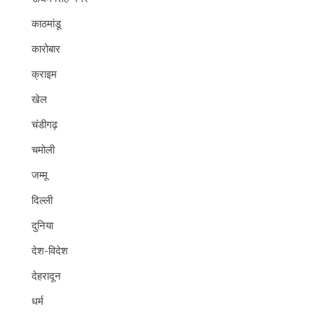
काठमांडू
कारोबार
क्राइम
खेल
चंडीगढ़
चमोली
जम्मू
दिल्ली
दुनिया
देश-विदेश
देहरादून
धर्म