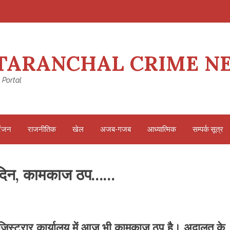
TARANCHAL CRIME N
 Portal
रंजन
राजनीतिक
खेल
अजब-गजब
आध्यात्मिक
सम्पर्क सूत्र
ं दिन, कामकाज ठप……
िस्ट्रार कार्यालय में आज भी कामकाज ठप है। अदालत के