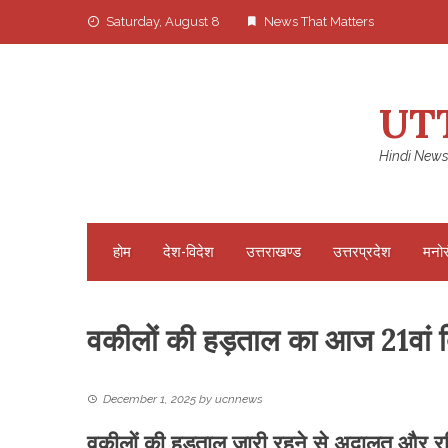
Skip
Saturday, August 8
News That Matters
to
content
UT
Hindi News
होम
देश-विदेश
उत्तराखण्ड
उत्तरप्रदेश
मनो
वकीलों की हड़ताल का आज 21वा
December 1, 2025
by
ucnnews
वकीलों की हड़ताल जारी रहने से अदालत और रज