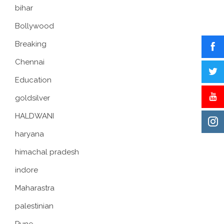
bihar
Bollywood
Breaking
Chennai
Education
goldsilver
HALDWANI
haryana
himachal pradesh
indore
Maharastra
palestinian
Pune