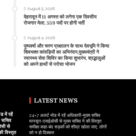
August 5, 2026
​देहरादून में 11 अगस्त को लगेगा एक दिवसीय
रोजगार मेला, 559 पदों पर होगी भर्ती
August 4, 2026
पुष्पवर्षा और चरण प्रक्षालन के साथ देवभूमि ने किया
शिवभक्त कांवड़ियों का अभिनंदन,मुख्यमंत्री ने
स्वास्थ्य सेवा शिविर का किया शुभारंभ, श्रद्धालुओं
को अपने हाथों से परोसा भोजन
LATEST NEWS
में रहें
24×7 अलर्ट मोड में रहें अधिकारी-मुख्य सचिव
य सचिव
मानसून-एसईओसी से मुख्य सचिव ने की विस्तृत
सी से
समीक्षा कहा-बंद सड़कों को शीघ्र खोला जाए, लोगों
की विस्तृत
को न हो दिक्कत