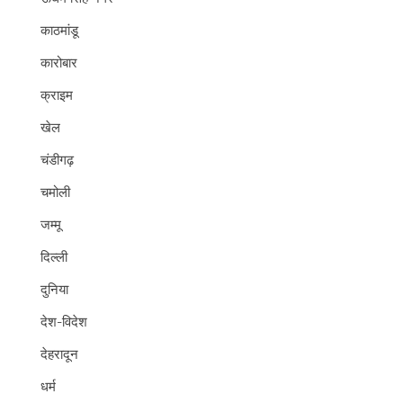
काठमांडू
कारोबार
क्राइम
खेल
चंडीगढ़
चमोली
जम्मू
दिल्ली
दुनिया
देश-विदेश
देहरादून
धर्म