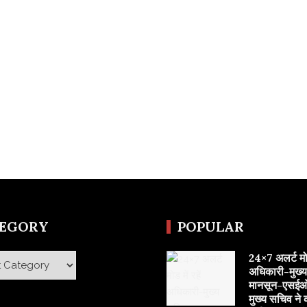
TEGORY
POPULAR
24×7 अलर्ट मोड 
y
अधिकारी-मुख्
मानसून-एसईओ
मुख्य सचिव ने 