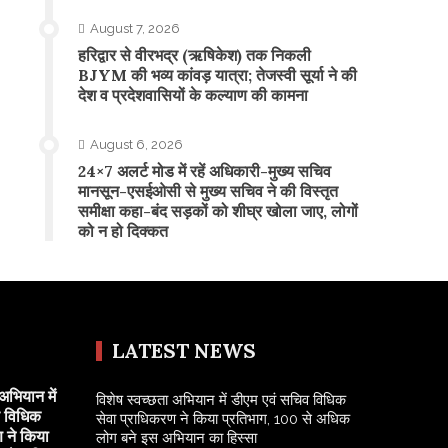
August 7, 2026
​हरिद्वार से वीरभद्र (ऋषिकेश) तक निकली
BJYM की भव्य कांवड़ यात्रा; तेजस्वी सूर्या ने की
देश व प्रदेशवासियों के कल्याण की कामना
August 6, 2026
24×7 अलर्ट मोड में रहें अधिकारी-मुख्य सचिव
मानसून-एसईओसी से मुख्य सचिव ने की विस्तृत
समीक्षा कहा-बंद सड़कों को शीघ्र खोला जाए, लोगों
को न हो दिक्कत
LATEST NEWS
अभियान में
विशेष स्वच्छता अभियान में डीएम एवं सचिव विधिक
व विधिक
सेवा प्राधिकरण ने किया प्रतिभाग, 100 से अधिक
 ने किया
लोग बने इस अभियान का हिस्सा