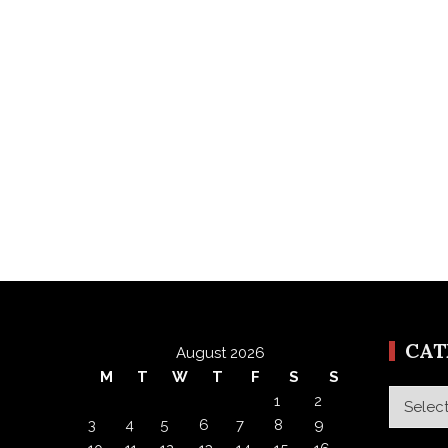
CA
August 2026
M
T
W
T
F
S
S
Categor
1
2
3
4
5
6
7
8
9