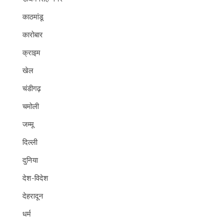
काठमांडू
कारोबार
क्राइम
खेल
चंडीगढ़
चमोली
जम्मू
दिल्ली
दुनिया
देश-विदेश
देहरादून
धर्म