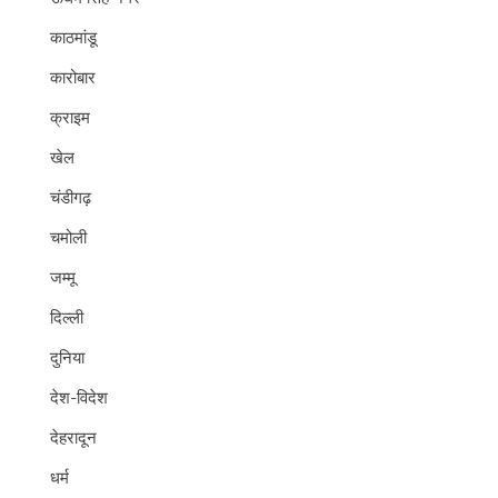
काठमांडू
कारोबार
क्राइम
खेल
चंडीगढ़
चमोली
जम्मू
दिल्ली
दुनिया
देश-विदेश
देहरादून
धर्म