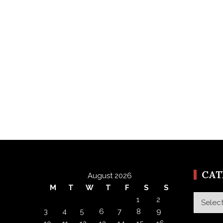
CA
August 2026
M
T
W
T
F
S
S
Categor
1
2
3
4
5
6
7
8
9