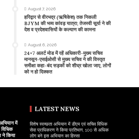
August 7, 2026
​हरिद्वार से वीरभद्र (ऋषिकेश) तक निकली
BJYM की भव्य कांवड़ यात्रा; तेजस्वी सूर्या ने की
देश व प्रदेशवासियों के कल्याण की कामना
August 6, 2026
24×7 अलर्ट मोड में रहें अधिकारी-मुख्य सचिव
मानसून-एसईओसी से मुख्य सचिव ने की विस्तृत
समीक्षा कहा-बंद सड़कों को शीघ्र खोला जाए, लोगों
को न हो दिक्कत
LATEST NEWS
अभियान में
विशेष स्वच्छता अभियान में डीएम एवं सचिव विधिक
व विधिक
सेवा प्राधिकरण ने किया प्रतिभाग, 100 से अधिक
 ने किया
लोग बने इस अभियान का हिस्सा