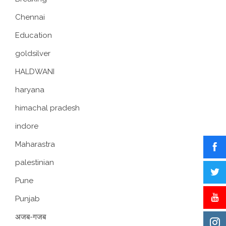
Chennai
Education
goldsilver
HALDWANI
haryana
himachal pradesh
indore
Maharastra
palestinian
Pune
Punjab
अजब-गजब