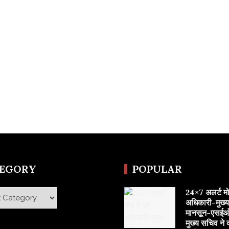
TEGORY
POPULAR
24×7 अलर्ट मोड 
y
अधिकारी-मुख्
मानसून-एसईओ
मुख्य सचिव ने 