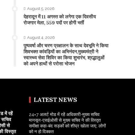
August 5, 2026
​देहरादून में 11 अगस्त को लगेगा एक दिवसीय
रोजगार मेला, 559 पदों पर होगी भर्ती
August 4, 2026
पुष्पवर्षा और चरण प्रक्षालन के साथ देवभूमि ने किया
शिवभक्त कांवड़ियों का अभिनंदन,मुख्यमंत्री ने
स्वास्थ्य सेवा शिविर का किया शुभारंभ, श्रद्धालुओं
को अपने हाथों से परोसा भोजन
LATEST NEWS
में रहें
24×7 अलर्ट मोड में रहें अधिकारी-मुख्य सचिव
य सचिव
मानसून-एसईओसी से मुख्य सचिव ने की विस्तृत
सी से
समीक्षा कहा-बंद सड़कों को शीघ्र खोला जाए, लोगों
की विस्तृत
को न हो दिक्कत