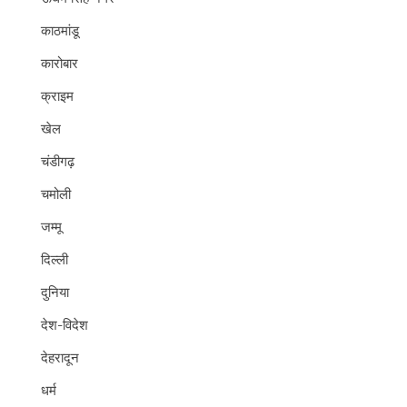
काठमांडू
कारोबार
क्राइम
खेल
चंडीगढ़
चमोली
जम्मू
दिल्ली
दुनिया
देश-विदेश
देहरादून
धर्म