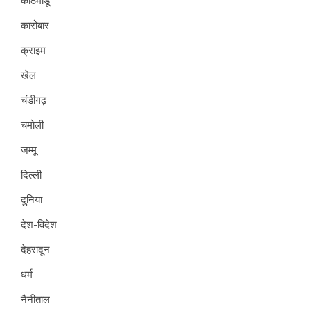
काठमांडू
कारोबार
क्राइम
खेल
चंडीगढ़
चमोली
जम्मू
दिल्ली
दुनिया
देश-विदेश
देहरादून
धर्म
नैनीताल