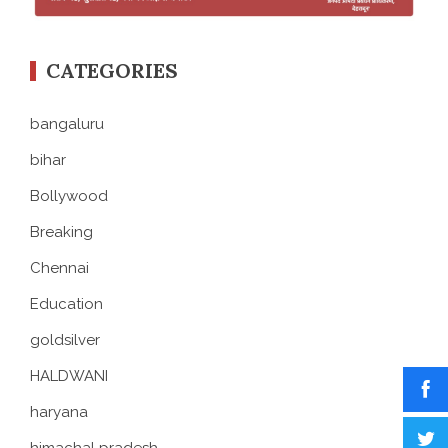
CATEGORIES
bangaluru
bihar
Bollywood
Breaking
Chennai
Education
goldsilver
HALDWANI
haryana
himachal pradesh