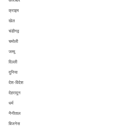
कारोबार
क्राइम
खेल
चंडीगढ़
चमोली
जम्मू
दिल्ली
दुनिया
देश-विदेश
देहरादून
धर्म
नैनीताल
बिजनेस