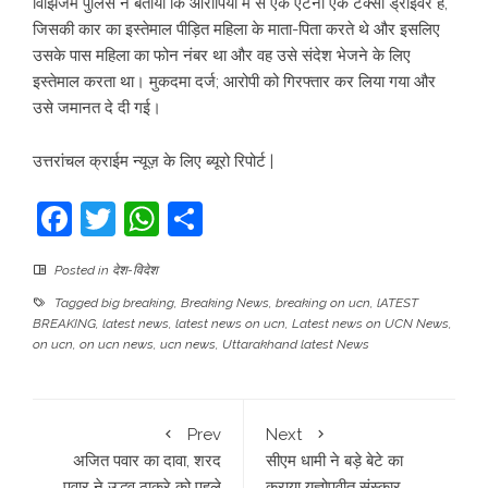
विझिंजम पुलिस ने बताया कि आरोपियों में से एक एंटनी एक टैक्सी ड्राइवर है,
जिसकी कार का इस्तेमाल पीड़ित महिला के माता-पिता करते थे और इसलिए
उसके पास महिला का फोन नंबर था और वह उसे संदेश भेजने के लिए
इस्तेमाल करता था। मुकदमा दर्ज; आरोपी को गिरफ्तार कर लिया गया और
उसे जमानत दे दी गई।
उत्तरांचल क्राईम न्यूज़ के लिए ब्यूरो रिपोर्ट |
Facebook
Twitter
WhatsApp
Share
Posted in
देश-विदेश
Tagged
big breaking
,
Breaking News
,
breaking on ucn
,
lATEST
BREAKING
,
latest news
,
latest news on ucn
,
Latest news on UCN News
,
on ucn
,
on ucn news
,
ucn news
,
Uttarakhand latest News
Prev
Next
अजित पवार का दावा, शरद
सीएम धामी ने बड़े बेटे का
पवार ने उद्धव ठाकरे को पहले
कराया यज्ञोपवीत संस्कार,