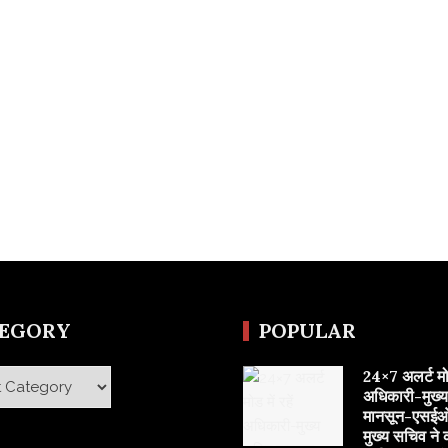
TEGORY
POPULAR
24×7 अलर्ट मोड 
y
अधिकारी-मुख्
मानसून-एसईओ
मुख्य सचिव ने 