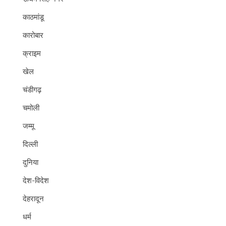
काठमांडू
कारोबार
क्राइम
खेल
चंडीगढ़
चमोली
जम्मू
दिल्ली
दुनिया
देश-विदेश
देहरादून
धर्म