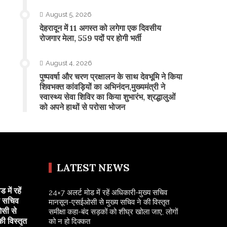
August 5, 2026
​देहरादून में 11 अगस्त को लगेगा एक दिवसीय
रोजगार मेला, 559 पदों पर होगी भर्ती
August 4, 2026
पुष्पवर्षा और चरण प्रक्षालन के साथ देवभूमि ने किया
शिवभक्त कांवड़ियों का अभिनंदन,मुख्यमंत्री ने
स्वास्थ्य सेवा शिविर का किया शुभारंभ, श्रद्धालुओं
को अपने हाथों से परोसा भोजन
LATEST NEWS
में रहें
24×7 अलर्ट मोड में रहें अधिकारी-मुख्य सचिव
य सचिव
मानसून-एसईओसी से मुख्य सचिव ने की विस्तृत
सी से
समीक्षा कहा-बंद सड़कों को शीघ्र खोला जाए, लोगों
की विस्तृत
को न हो दिक्कत