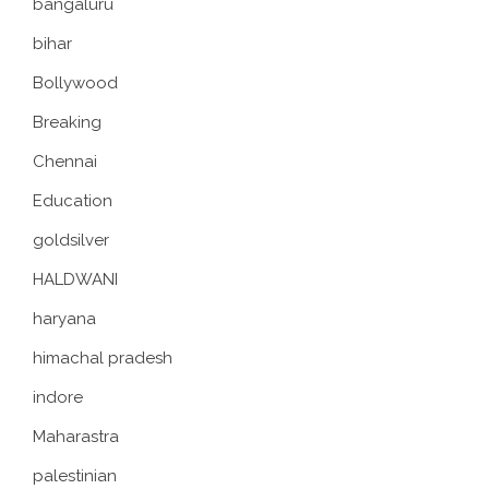
bangaluru
bihar
Bollywood
Breaking
Chennai
Education
goldsilver
HALDWANI
haryana
himachal pradesh
indore
Maharastra
palestinian