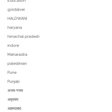
Education
goldsilver
HALDWANI
haryana
himachal pradesh
indore
Maharastra
palestinian
Pune
Punjab
अजब-गजब
अमृतसर
अहमदाबाद