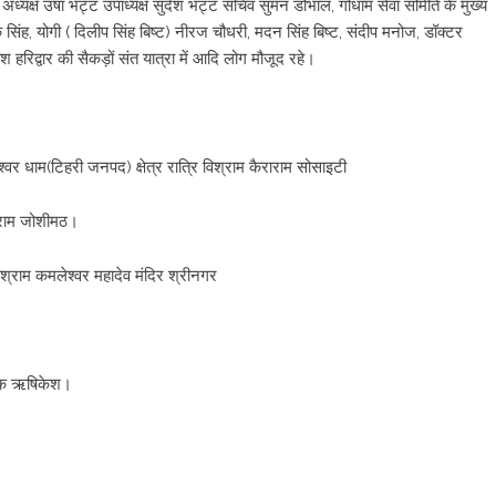
, अध्यक्ष उषा भट्ट उपाध्यक्ष सुदेश भट्ट सचिव सुमन डोभाल, गोधाम सेवा समिति के मुख्य
सिंह, योगी ( दिलीप सिंह बिष्ट) नीरज चौधरी, मदन सिंह बिष्ट, संदीप मनोज, डॉक्टर
िद्वार की सैकड़ों संत यात्रा में आदि लोग मौजूद रहे।
ेश्वर धाम(टिहरी जनपद) क्षेत्र रात्रि विश्राम कैराराम सोसाइटी
श्राम जोशीमठ।
िश्राम कमलेश्वर महादेव मंदिर श्रीनगर
 चौक ऋषिकेश।