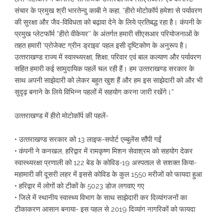
संचार के प्रमुख श्री भारतेन्‍दु काबी ने कहा, “हीरो मोटोकॉर्प हमेशा से पर्यावरण
की सुरक्षा और जैव-विविधता को बढ़ावा देने के लिये प्रतिबद्ध रहा है। कंपनी के
प्रमुख प्‍लेटफॉर्म “हीरो वीकेयर’’ के अंतर्गत हमारी सीएसआर परियोजनाओं के
तहत हमारी ‘प्रोजेक्‍ट ग्रीन ड्राइव’ पहल इसी दृष्टिकोण के अनुरूप है।
उत्‍तराखण्‍ड राज्‍य में स्‍वास्‍थ्‍यरक्षा, शिक्षा, परिवार एवं बाल कल्‍याण और पर्यावरण
सहित हमारी कई सामुदायिक पहलें चल रही हैं। हम उत्‍तराखण्‍ड सरकार के
साथ अपनी साझेदारी को लेकर बहुत खुश हैं और हम इस साझेदारी को और भी
सुदृढ़ बनाने के लिये विभिन्‍न पहलों में सहयोग करना जारी रखेंगे।”
उत्‍तराखण्‍ड में हीरो मोटोकॉर्प की पहलें-
• उत्‍तराखण्‍ड सरकार को 13 लाइफ-सपोर्ट एम्‍बुलेंस सौंपी गईं
• कंपनी ने कनखल, हरिद्वार में रामकृष्‍ण मिशन सेवाश्रम को सहयोग देकर
स्‍वास्‍थ्‍यरक्षा प्रणाली को 122 बेड के कोविड-19 अस्‍पताल से सशक्‍त किया-
महामारी की दूसरी लहर में इससे कोविड के कुल 1550 मरीजों को फायदा हुआ
• हरिद्वार में लोगों को टीकों के 5023 डोज लगवाए गए
• जिले में स्‍थानीय स्‍वास्‍थ्‍य विभाग के साथ साझेदारी कर दिव्‍यांगजनों का
टीकाकरण आसान बनाया- इस पहल से 2019 दिव्‍यांग नागरिकों को फायदा