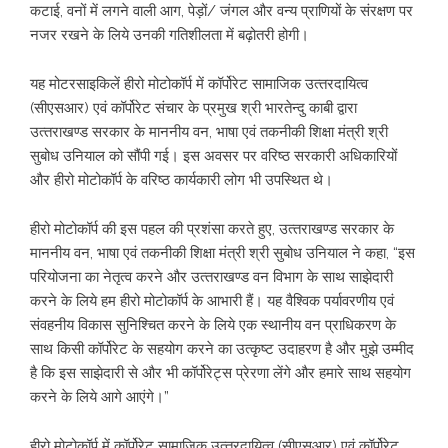
कटाई, वनों में लगने वाली आग, पेड़ों/ जंगल और वन्‍य प्राणियों के संरक्षण पर
नजर रखने के लिये उनकी गतिशीलता में बढ़ोतरी होगी।
यह मोटरसाइकिलें हीरो मोटोकॉर्प में कॉर्पोरेट सामाजिक उत्‍तरदायित्‍व
(सीएसआर) एवं कॉर्पोरेट संचार के प्रमुख श्री भारतेन्‍दु काबी द्वारा
उत्‍तराखण्‍ड सरकार के माननीय वन, भाषा एवं तकनीकी शिक्षा मंत्री श्री
सुबोध उनियाल को सौंपी गई। इस अवसर पर वरिष्‍ठ सरकारी अधिकारियों
और हीरो मोटोकॉर्प के वरिष्‍ठ कार्यकारी लोग भी उपस्थित थे।
हीरो मोटोकॉर्प की इस पहल की प्रशंसा करते हुए, उत्‍तराखण्‍ड सरकार के
माननीय वन, भाषा एवं तकनीकी शिक्षा मंत्री श्री सुबोध उनियाल ने कहा, “इस
परियोजना का नेतृत्‍व करने और उत्‍तराखण्‍ड वन विभाग के साथ साझेदारी
करने के लिये हम हीरो मोटोकॉर्प के आभारी हैं। यह वैश्विक पर्यावरणीय एवं
संवहनीय विकास सुनिश्चित करने के लिये एक स्‍थानीय वन प्राधिकरण के
साथ किसी कॉर्पोरेट के सहयोग करने का उत्‍कृष्‍ट उदाहरण है और मुझे उम्‍मीद
है कि इस साझेदारी से और भी कॉर्पोरेट्स प्रेरणा लेंगे और हमारे साथ सहयोग
करने के लिये आगे आएंगे।”
हीरो मोटोकॉर्प में कॉर्पोरेट सामाजिक उत्‍तरदायित्‍व (सीएसआर) एवं कॉर्पोरेट