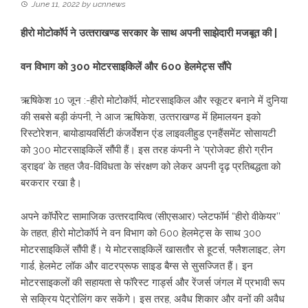
June 11, 2022
by
ucnnews
हीरो मोटोकॉर्प ने उत्‍तराखण्‍ड सरकार के साथ अपनी साझेदारी मजबूत की |
वन विभाग को 300 मोटरसाइकिलें और 600 हेलमेट्स सौंपे
ऋषिकेश 10 जून :-हीरो मोटोकॉर्प, मोटरसाइकिल और स्‍कूटर बनाने में दुनिया
की सबसे बड़ी कंपनी, ने आज ऋषिकेश, उत्‍तराखण्‍ड में हिमालयन इको
रिस्‍टोरेशन, बायोडायवर्सिटी कंजर्वेशन एंड लाइवलीहुड एनहैंसमेंट सोसायटी
को 300 मोटरसाइकिलें सौंपी हैं। इस तरह कंपनी ने ‘प्रोजेक्‍ट हीरो ग्रीन
ड्राइव’ के तहत जैव-विविधता के संरक्षण को लेकर अपनी दृढ़ प्रतिबद्धता को
बरकरार रखा है।
अपने कॉर्पोरेट सामाजिक उत्‍तरदायित्‍व (सीएसआर) प्‍लेटफॉर्म “हीरो वीकेयर’’
के तहत, हीरो मोटोकॉर्प ने वन विभाग को 600 हेलमेट्स के साथ 300
मोटरसाइकिलें सौंपी हैं। ये मोटरसाइकिलें खासतौर से हूटर्स, फ्लैशलाइट, लेग
गार्ड, हेलमेट लॉक और वाटरप्रूफ साइड बैग्‍स से सुसज्जित हैं। इन
मोटरसाइकलों की सहायता से फॉरेस्‍ट गार्ड्स और रेंजर्स जंगल में प्रभावी रूप
से सक्रिय पेट्रोलिंग कर सकेंगे। इस तरह, अवैध शिकार और वनों की अवैध