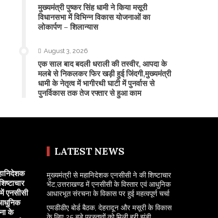
मुख्यमंत्री पुष्कर सिंह धामी ने किया मसूरी
विधानसभा में विभिन्न विकास योजनाओं का
लोकार्पण – शिलान्यास
August 3, 2026
एक साल बाद बदली धराली की तस्वीर, आपदा के
मलबे से निकलकर फिर खड़ी हुई जिंदगी,मुख्यमंत्री
धामी के नेतृत्व में भागीरथी घाटी में पुनर्वास से
पुनर्विकास तक तेज रफ्तार से हुआ काम
LATEST NEWS
महानिदेशक
मुख्यमंत्री से महानिदेशक एनसीसी ने की शिष्टाचार
शिष्टाचार
भेंट,उत्तराखण्ड में एनसीसी के विस्तार एवं आधुनिक
 में एनसीसी
आधारभूत संरचना के विकास पर हुई महत्वपूर्ण चर्चा
 आधुनिक
एमडीडीए बोर्ड बैठक, देहरादून और मसूरी के विकास
ना के
के लिए 25 बड़े प्रस्तावों को मिली हरी झंडी