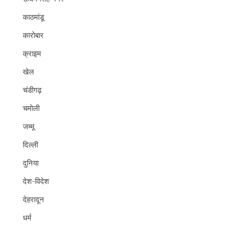
काठमांडू
कारोबार
क्राइम
खेल
चंडीगढ़
चमोली
जम्मू
दिल्ली
दुनिया
देश-विदेश
देहरादून
धर्म