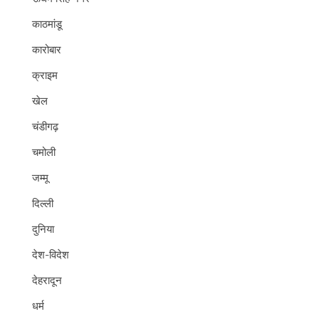
काठमांडू
कारोबार
क्राइम
खेल
चंडीगढ़
चमोली
जम्मू
दिल्ली
दुनिया
देश-विदेश
देहरादून
धर्म