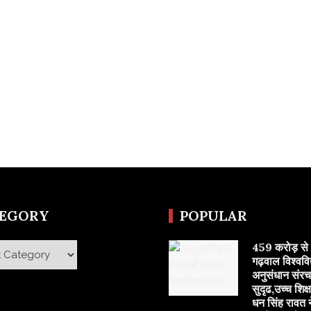
TEGORY
POPULAR
459 करोड़ से
y
गढ़वाल विश्वविद्
अनुसंधान संरच
सुदृढ,उच्च शिक्ष
धन सिंह रावत न