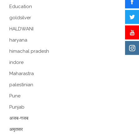
Education
goldsilver
HALDWANI
haryana
himachal pradesh
indore
Maharastra
palestinian
Pune
Punjab
अजब-गजब
अमृतसर