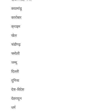
काठमांडू
कारोबार
क्राइम
खेल
चंडीगढ़
चमोली
जम्मू
दिल्ली
दुनिया
देश-विदेश
देहरादून
धर्म