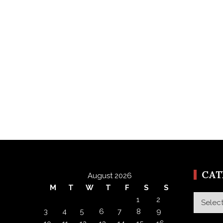
CA
August 2026
M
T
W
T
F
S
S
Categor
1
2
3
4
5
6
7
8
9