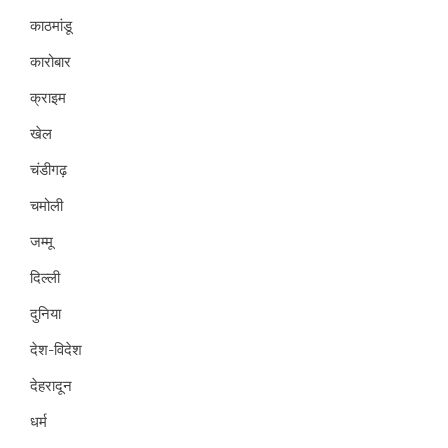
काठमांडू
कारोबार
क्राइम
खेल
चंडीगढ़
चमोली
जम्मू
दिल्ली
दुनिया
देश-विदेश
देहरादून
धर्म