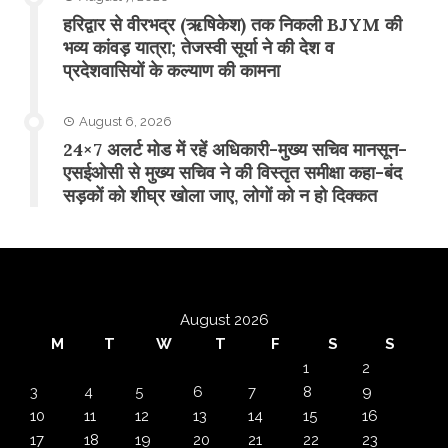
​हरिद्वार से वीरभद्र (ऋषिकेश) तक निकली BJYM की
भव्य कांवड़ यात्रा; तेजस्वी सूर्या ने की देश व
प्रदेशवासियों के कल्याण की कामना
August 6, 2026
24×7 अलर्ट मोड में रहें अधिकारी-मुख्य सचिव मानसून-
एसईओसी से मुख्य सचिव ने की विस्तृत समीक्षा कहा-बंद
सड़कों को शीघ्र खोला जाए, लोगों को न हो दिक्कत
August 2026
M
T
W
T
F
S
S
1
2
3
4
5
6
7
8
9
10
11
12
13
14
15
16
17
18
19
20
21
22
23