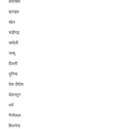
कारोबार
क्राइम
खेल
चंडीगढ़
चमोली
जम्मू
दिल्ली
दुनिया
देश-विदेश
देहरादून
धर्म
नैनीताल
बिजनेस