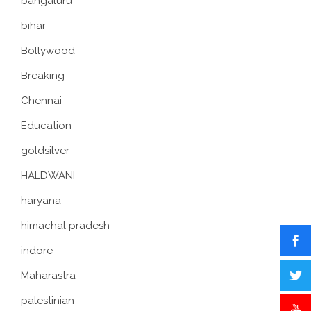
bangaluru
bihar
Bollywood
Breaking
Chennai
Education
goldsilver
HALDWANI
haryana
himachal pradesh
indore
Maharastra
palestinian