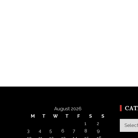
CA
August 2026
M
T
W
T
F
S
S
Categor
1
2
3
4
5
6
7
8
9