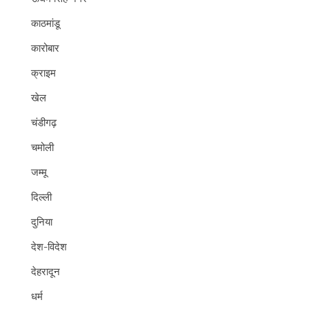
काठमांडू
कारोबार
क्राइम
खेल
चंडीगढ़
चमोली
जम्मू
दिल्ली
दुनिया
देश-विदेश
देहरादून
धर्म