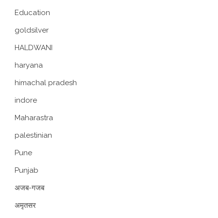
Education
goldsilver
HALDWANI
haryana
himachal pradesh
indore
Maharastra
palestinian
Pune
Punjab
अजब-गजब
अमृतसर