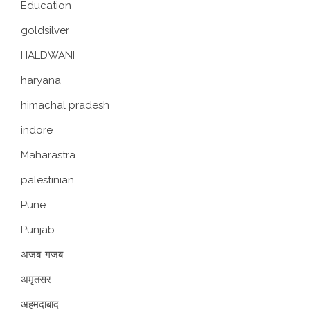
Education
goldsilver
HALDWANI
haryana
himachal pradesh
indore
Maharastra
palestinian
Pune
Punjab
अजब-गजब
अमृतसर
अहमदाबाद