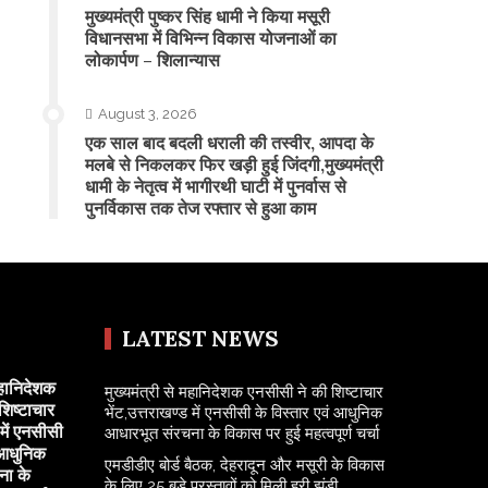
मुख्यमंत्री पुष्कर सिंह धामी ने किया मसूरी
विधानसभा में विभिन्न विकास योजनाओं का
लोकार्पण – शिलान्यास
August 3, 2026
एक साल बाद बदली धराली की तस्वीर, आपदा के
मलबे से निकलकर फिर खड़ी हुई जिंदगी,मुख्यमंत्री
धामी के नेतृत्व में भागीरथी घाटी में पुनर्वास से
पुनर्विकास तक तेज रफ्तार से हुआ काम
LATEST NEWS
महानिदेशक
मुख्यमंत्री से महानिदेशक एनसीसी ने की शिष्टाचार
शिष्टाचार
भेंट,उत्तराखण्ड में एनसीसी के विस्तार एवं आधुनिक
 में एनसीसी
आधारभूत संरचना के विकास पर हुई महत्वपूर्ण चर्चा
 आधुनिक
एमडीडीए बोर्ड बैठक, देहरादून और मसूरी के विकास
ना के
के लिए 25 बड़े प्रस्तावों को मिली हरी झंडी