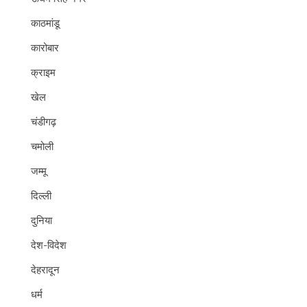
काठमांडू
कारोबार
क्राइम
खेल
चंडीगढ़
चमोली
जम्मू
दिल्ली
दुनिया
देश-विदेश
देहरादून
धर्म