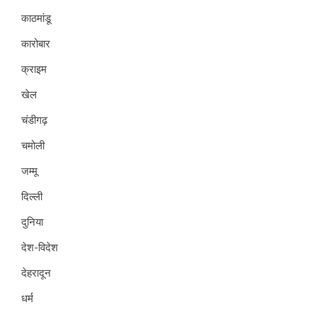
काठमांडू
कारोबार
क्राइम
खेल
चंडीगढ़
चमोली
जम्मू
दिल्ली
दुनिया
देश-विदेश
देहरादून
धर्म