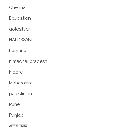
Chennai
Education
goldsilver
HALDWANI
haryana
himachal pradesh
indore
Maharastra
palestinian
Pune
Punjab
अजब-गजब