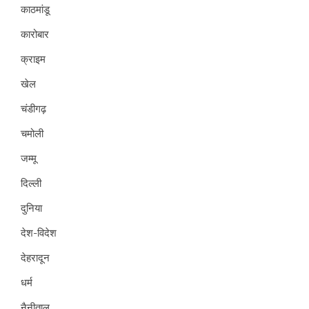
काठमांडू
कारोबार
क्राइम
खेल
चंडीगढ़
चमोली
जम्मू
दिल्ली
दुनिया
देश-विदेश
देहरादून
धर्म
नैनीताल