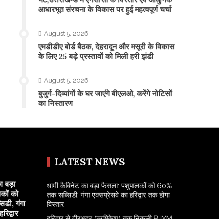
आधारभूत संरचना के विकास पर हुई महत्वपूर्ण चर्चा
August 5, 2026
एमडीडीए बोर्ड बैठक, देहरादून और मसूरी के विकास
के लिए 25 बड़े प्रस्तावों को मिली हरी झंडी
August 5, 2026
बुजुर्ग-दिव्यांगों के घर जाएंगे बीएलओ, करेंगे नोटिसों
का निस्तारण
LATEST NEWS
ा बड़ा
​धामी कैबिनेट का बड़ा फैसला: पशुपालकों को 60%
कों को
तक सब्सिडी, गंगा एक्सप्रेसवे का हरिद्वार तक होगा
डी, गंगा
विस्तार
रिद्वार
​हरिद्वार से वीरभद्र (ऋषिकेश) तक निकली BJYM