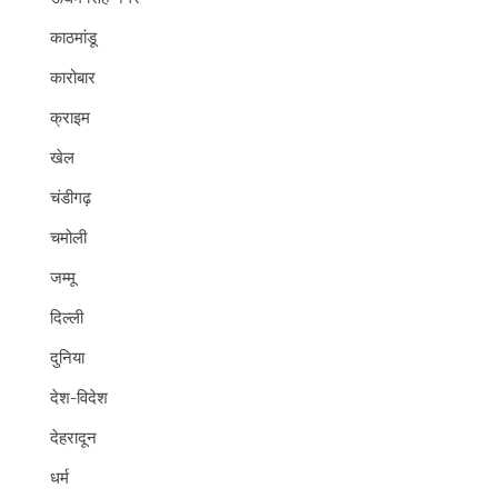
काठमांडू
कारोबार
क्राइम
खेल
चंडीगढ़
चमोली
जम्मू
दिल्ली
दुनिया
देश-विदेश
देहरादून
धर्म