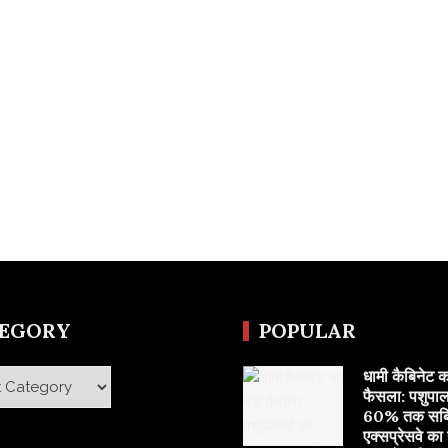
TEGORY
POPULAR
​धामी कैबिनेट क
y
फैसला: पशुपाल
60% तक सब्सि
एक्सप्रेसवे का ह