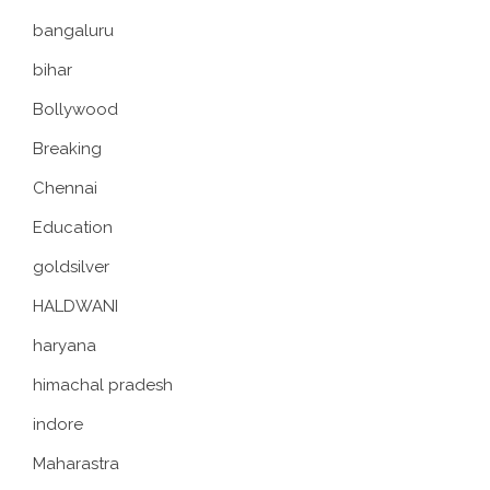
bangaluru
bihar
Bollywood
Breaking
Chennai
Education
goldsilver
HALDWANI
haryana
himachal pradesh
indore
Maharastra