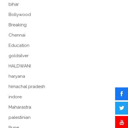
bihar
Bollywood
Breaking
Chennai
Education
goldsilver
HALDWANI
haryana
himachal pradesh
indore
Maharastra
palestinian
Pune