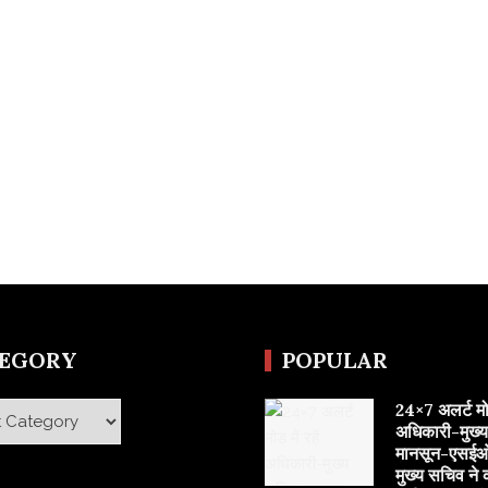
TEGORY
POPULAR
24×7 अलर्ट मोड 
y
अधिकारी-मुख्
मानसून-एसईओ
मुख्य सचिव ने 