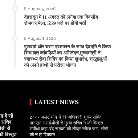
August 5, 2026
​देहरादून में 11 अगस्त को लगेगा एक दिवसीय
रोजगार मेला, 559 पदों पर होगी भर्ती
August 4, 2026
पुष्पवर्षा और चरण प्रक्षालन के साथ देवभूमि ने किया
शिवभक्त कांवड़ियों का अभिनंदन,मुख्यमंत्री ने
स्वास्थ्य सेवा शिविर का किया शुभारंभ, श्रद्धालुओं
को अपने हाथों से परोसा भोजन
LATEST NEWS
में रहें
24×7 अलर्ट मोड में रहें अधिकारी-मुख्य सचिव
य सचिव
मानसून-एसईओसी से मुख्य सचिव ने की विस्तृत
सी से
समीक्षा कहा-बंद सड़कों को शीघ्र खोला जाए, लोगों
की विस्तृत
को न हो दिक्कत