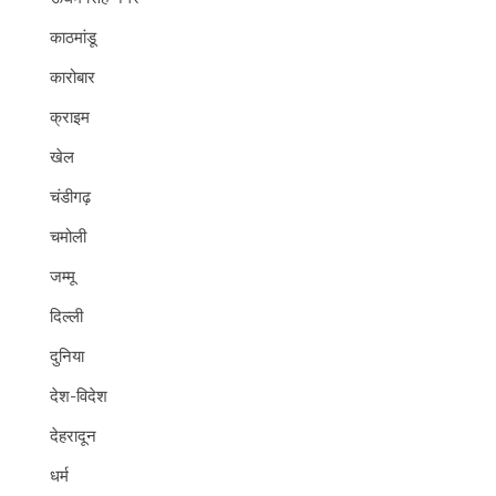
काठमांडू
कारोबार
क्राइम
खेल
चंडीगढ़
चमोली
जम्मू
दिल्ली
दुनिया
देश-विदेश
देहरादून
धर्म