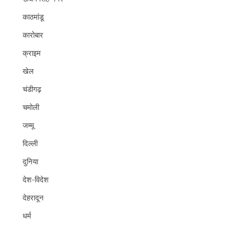
काठमांडू
कारोबार
क्राइम
खेल
चंडीगढ़
चमोली
जम्मू
दिल्ली
दुनिया
देश-विदेश
देहरादून
धर्म