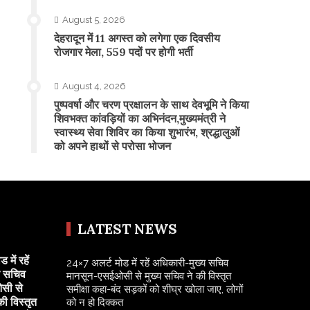
August 5, 2026
​देहरादून में 11 अगस्त को लगेगा एक दिवसीय
रोजगार मेला, 559 पदों पर होगी भर्ती
August 4, 2026
पुष्पवर्षा और चरण प्रक्षालन के साथ देवभूमि ने किया
शिवभक्त कांवड़ियों का अभिनंदन,मुख्यमंत्री ने
स्वास्थ्य सेवा शिविर का किया शुभारंभ, श्रद्धालुओं
को अपने हाथों से परोसा भोजन
LATEST NEWS
में रहें
24×7 अलर्ट मोड में रहें अधिकारी-मुख्य सचिव
य सचिव
मानसून-एसईओसी से मुख्य सचिव ने की विस्तृत
सी से
समीक्षा कहा-बंद सड़कों को शीघ्र खोला जाए, लोगों
की विस्तृत
को न हो दिक्कत