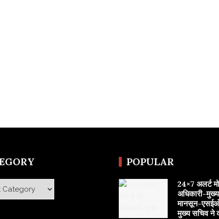
TEGORY
POPULAR
24×7 अलर्ट मोड 
y
अधिकारी-मुख्
मानसून-एसईओ
मुख्य सचिव ने 