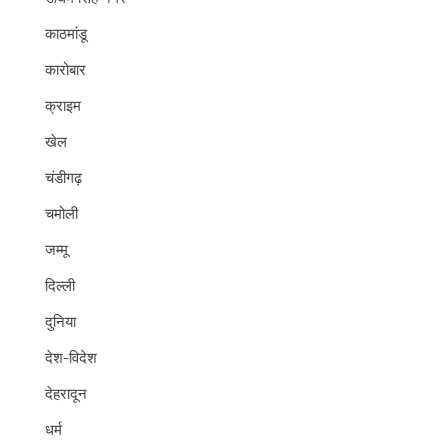
काठमांडू
कारोबार
क्राइम
खेल
चंडीगढ़
चमोली
जम्मू
दिल्ली
दुनिया
देश-विदेश
देहरादून
धर्म