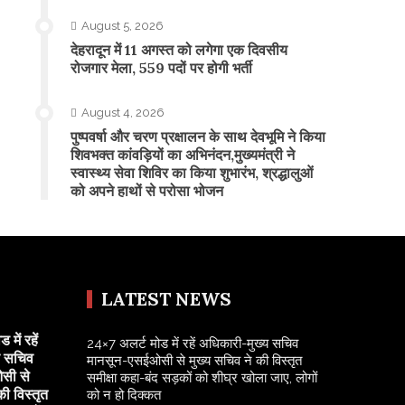
August 5, 2026
​देहरादून में 11 अगस्त को लगेगा एक दिवसीय
रोजगार मेला, 559 पदों पर होगी भर्ती
August 4, 2026
पुष्पवर्षा और चरण प्रक्षालन के साथ देवभूमि ने किया
शिवभक्त कांवड़ियों का अभिनंदन,मुख्यमंत्री ने
स्वास्थ्य सेवा शिविर का किया शुभारंभ, श्रद्धालुओं
को अपने हाथों से परोसा भोजन
LATEST NEWS
में रहें
24×7 अलर्ट मोड में रहें अधिकारी-मुख्य सचिव
य सचिव
मानसून-एसईओसी से मुख्य सचिव ने की विस्तृत
सी से
समीक्षा कहा-बंद सड़कों को शीघ्र खोला जाए, लोगों
की विस्तृत
को न हो दिक्कत