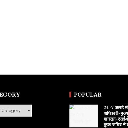
TEGORY
POPULAR
24×7 अलर्ट मोड 
y
अधिकारी-मुख्
मानसून-एसईओ
मुख्य सचिव ने 