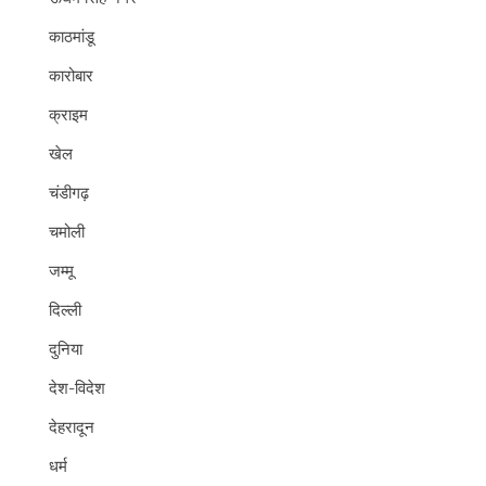
काठमांडू
कारोबार
क्राइम
खेल
चंडीगढ़
चमोली
जम्मू
दिल्ली
दुनिया
देश-विदेश
देहरादून
धर्म