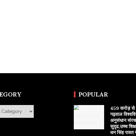
TEGORY
POPULAR
459 करोड़ से
y
गढ़वाल विश्वविद्
अनुसंधान संरच
सुदृढ,उच्च शिक्ष
धन सिंह रावत न