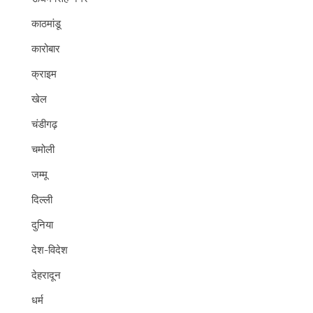
काठमांडू
कारोबार
क्राइम
खेल
चंडीगढ़
चमोली
जम्मू
दिल्ली
दुनिया
देश-विदेश
देहरादून
धर्म