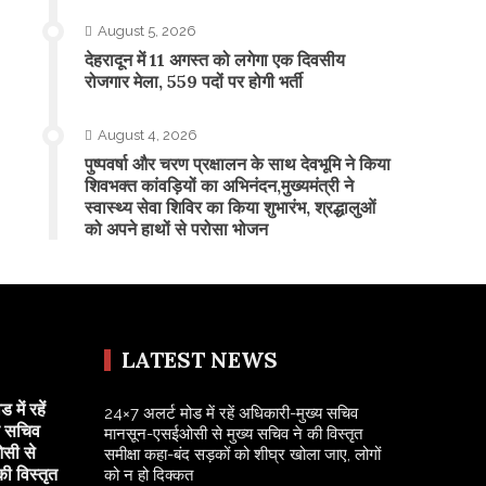
August 5, 2026
​देहरादून में 11 अगस्त को लगेगा एक दिवसीय
रोजगार मेला, 559 पदों पर होगी भर्ती
August 4, 2026
पुष्पवर्षा और चरण प्रक्षालन के साथ देवभूमि ने किया
शिवभक्त कांवड़ियों का अभिनंदन,मुख्यमंत्री ने
स्वास्थ्य सेवा शिविर का किया शुभारंभ, श्रद्धालुओं
को अपने हाथों से परोसा भोजन
LATEST NEWS
में रहें
24×7 अलर्ट मोड में रहें अधिकारी-मुख्य सचिव
य सचिव
मानसून-एसईओसी से मुख्य सचिव ने की विस्तृत
सी से
समीक्षा कहा-बंद सड़कों को शीघ्र खोला जाए, लोगों
की विस्तृत
को न हो दिक्कत