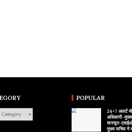
TEGORY
POPULAR
24×7 अलर्ट मोड 
y
अधिकारी-मुख्
मानसून-एसईओ
मुख्य सचिव ने 